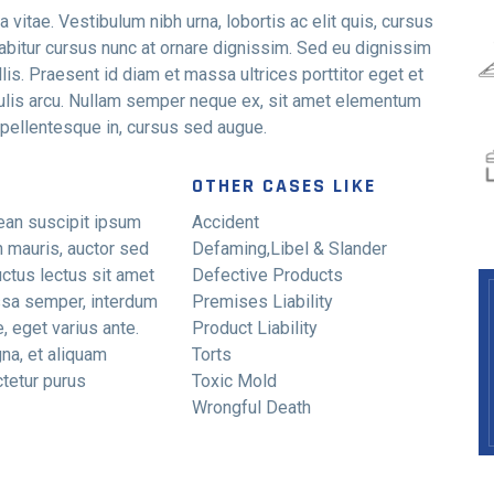
a vitae. Vestibulum nibh urna, lobortis ac elit quis, cursus
itur cursus nunc at ornare dignissim. Sed eu dignissim
s. Praesent id diam et massa ultrices porttitor eget et
iaculis arcu. Nullam semper neque ex, sit amet elementum
 pellentesque in, cursus sed augue.
OTHER CASES LIKE
nean suscipit ipsum
Accident
 mauris, auctor sed
Defaming,Libel & Slander
luctus lectus sit amet
Defective Products
sa semper, interdum
Premises Liability
, eget varius ante.
Product Liability
na, et aliquam
Torts
tetur purus
Toxic Mold
Wrongful Death