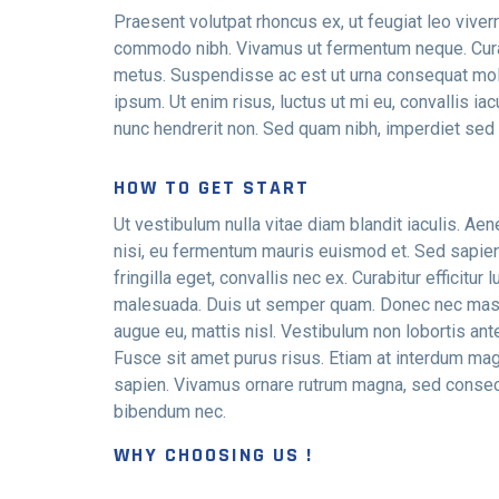
Praesent volutpat rhoncus ex, ut feugiat leo viverr
commodo nibh. Vivamus ut fermentum neque. Curab
metus. Suspendisse ac est ut urna consequat molli
ipsum. Ut enim risus, luctus ut mi eu, convallis 
nunc hendrerit non. Sed quam nibh, imperdiet sed
HOW TO GET START
Ut vestibulum nulla vitae diam blandit iaculis. Ae
nisi, eu fermentum mauris euismod et. Sed sapien
fringilla eget, convallis nec ex. Curabitur efficitur 
malesuada. Duis ut semper quam. Donec nec mas
augue eu, mattis nisl. Vestibulum non lobortis ante
Fusce sit amet purus risus. Etiam at interdum mag
sapien. Vivamus ornare rutrum magna, sed consec
bibendum nec.
WHY CHOOSING US !