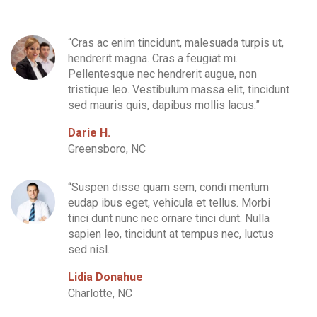
“Cras ac enim tincidunt, malesuada turpis ut,
hendrerit magna. Cras a feugiat mi.
Pellentesque nec hendrerit augue, non
tristique leo. Vestibulum massa elit, tincidunt
sed mauris quis, dapibus mollis lacus.”
Contact Info
Darie H.
Greensboro, NC
(01) 123 456 7890
“Suspen disse quam sem, condi mentum
info@example.com
eudap ibus eget, vehicula et tellus. Morbi
tinci dunt nunc nec ornare tinci dunt. Nulla
sapien leo, tincidunt at tempus nec, luctus
sed nisl.
Lidia Donahue
Charlotte, NC