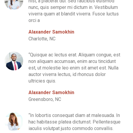
nisi, a placerat dui. Sed faucibus euismod
nunc, quis semper mi dictum in. Vestibulum
viverra quam at blandit viverra. Fusce luctus
orci a
Alaxander Samokhin
Charlotte, NC
“Quisque ac lectus erat. Aliquam congue, est
non aliquam accumsan, enim arcu tincidunt
est, ut molestie leo enim sit amet est. Nulla
auctor viverra lectus, id rhoncus dolor
ultricies quis.
Alaxander Samokhin
Greensboro, NC
“In lobortis consequat diam at malesuada. In
hac habitasse platea dictumst. Pellentesque
iaculis volutpat justo commodo convallis.