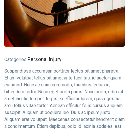
Personal Injury
Categories:
Contact Info
Suspendisse accumsan porttitor lectus sit amet pharetra.
E-51 Industrial Area, Mohali, Punjab
Etiam volutpat tellus sit amet ante facilisis, id auctor quam
euismod. Nunc ac enim commodo, faucibus lectus in,
(01) 123 456 7890
bibendum tortor. Nunc eget porta purus. Nunc porta, odio sit
amet iaculis tempor, turpis ex efficitur lorem, quis egestas
arcu tellus vitae tortor. Aenean efficitur felis cursus aliquam
suscipit. Aliquam ut posuere leo. Duis ac ipsum justo.
Aliquam erat volutpat. Maecenas consectetur hendrerit diam
a condimentum. Etiam dapibus, odio id lacinia sodales, est